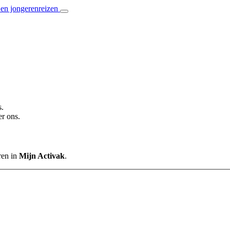
s.
r ons.
ren in
Mijn Activak
.