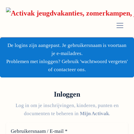
De logins zijn aangepast. Je gebruikersnaam is voortaan
je e-mailadres.
Problemen met inloggen? Gebruik 'wachtwoord vergeten'
of contacteer ons.
Inloggen
Log in om je inschrijvingen, kinderen, punten en
documenten te beheren in
Mijn Activak
.
Gebruikersnaam / E-mail
*