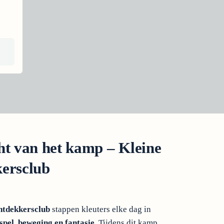
ht van het kamp – Kleine
ersclub
ntdekkersclub
stappen kleuters elke dag in
spel, beweging en fantasie
. Tijdens dit kamp