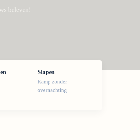
uws beleven!
gen
Slapen
Kamp zonder
overnachting