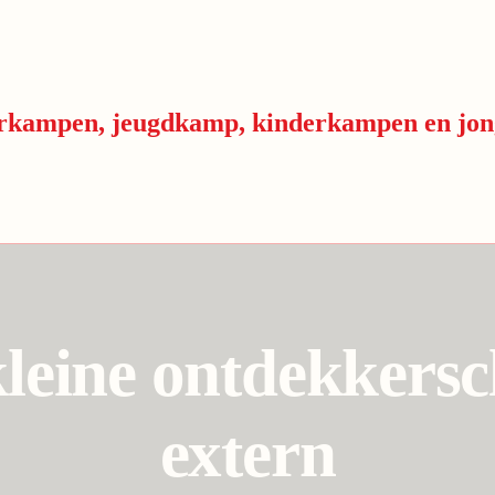
leine ontdekkersc
extern