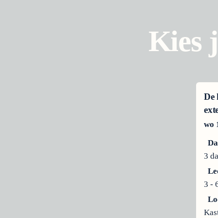
Kies 
De 
ext
wo 1
Da
3 d
Le
3 - 
Lo
Kas