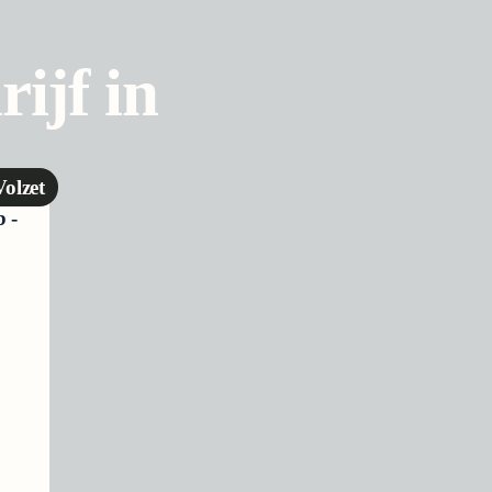
ijf in
Volzet
 -