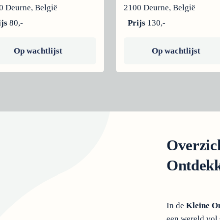
0 Deurne, België
2100 Deurne, België
ijs
80,-
Prijs
130,-
Op wachtlijst
Op wachtlijst
Overzic
Ontdekk
In de
Kleine O
een wereld vol