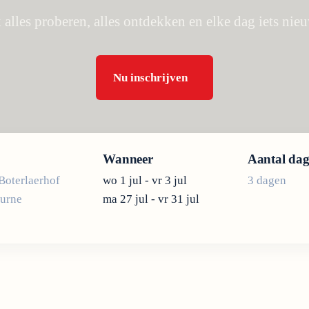
 alles proberen, alles ontdekken en elke dag iets nie
Nu inschrijven
Wanneer
Aantal da
Boterlaerhof
wo 1 jul - vr 3 jul
3 dagen
urne
ma 27 jul - vr 31 jul