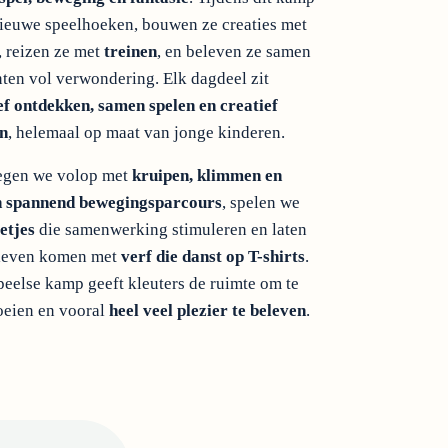
ieuwe speelhoeken, bouwen ze creaties met
, reizen ze met
treinen
, en beleven ze samen
ten vol verwondering. Elk dagdeel zit
ef ontdekken, samen spelen en creatief
n
, helemaal op maat van jonge kinderen.
egen we volop met
kruipen, klimmen en
en spannend bewegingsparcours
, spelen we
etjes
die samenwerking stimuleren en laten
 leven komen met
verf die danst op T-shirts
.
peelse kamp geeft kleuters de ruimte om te
oeien en vooral
heel veel plezier te beleven
.