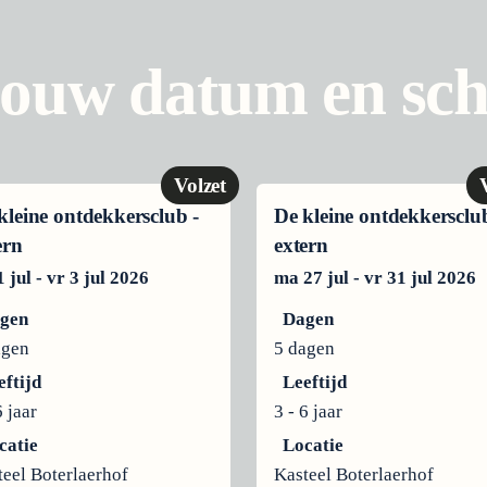
jouw datum en schr
Volzet
kleine ontdekkersclub -
De kleine ontdekkersclub
ern
extern
 jul - vr 3 jul 2026
ma 27 jul - vr 31 jul 2026
gen
Dagen
agen
5 dagen
eftijd
Leeftijd
6 jaar
3 - 6 jaar
catie
Locatie
teel Boterlaerhof
Kasteel Boterlaerhof