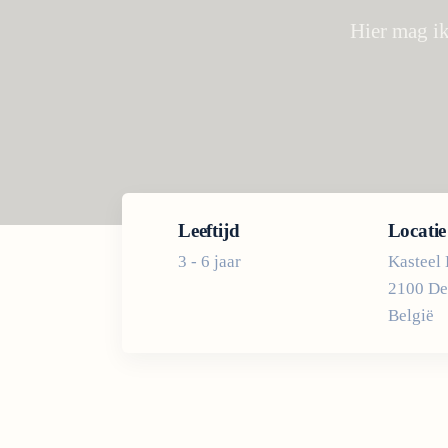
Hier mag ik
Leeftijd
Locatie
3 - 6 jaar
Kasteel 
2100 De
België