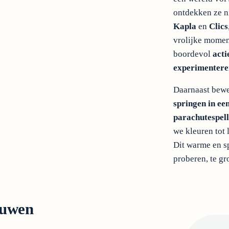
ontdekken ze n
Kapla
en
Clics
vrolijke momen
boordevol
acti
experimentere
Daarnaast bew
springen in e
parachutespell
we kleuren tot
Dit warme en s
proberen, te gr
ouwen