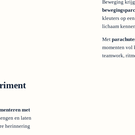
Beweging krijgt
bewegingspar
kleuters op een
lichaam kennen
Met
parachutes
momenten vol k
teamwork, ritm
eriment
imenteren met
mengen en laten
re herinnering