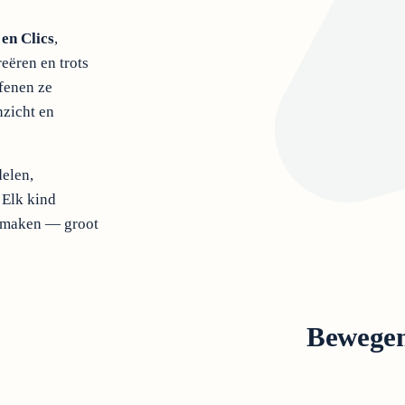
en Clics
,
eëren en trots
fenen ze
nzicht en
elen,
 Elk kind
an maken — groot
Bewegen